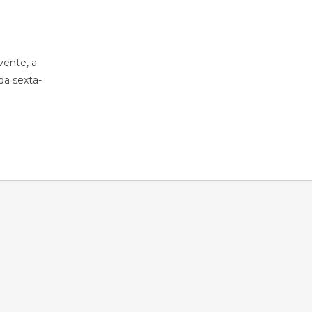
ente, a
da sexta-