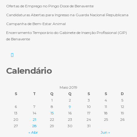
Ofertas de Emprego no Pingo Doce de Benavente
Candidaturas Abertas para Ingresso na Guarda Nacional Republicana
Campanha de Bem-Estar Animal
Encerramento Temporário do Gabinete de Inserção Profissional (GIP)
de Benavente
Calendário
Maio 2019
S
T
Q
Q
S
S
D
1
2
3
4
5
6
7
8
9
10
11
12
13
14
15
16
17
18
19
20
21
22
23
24
25
26
27
28
29
30
31
« Abr
Jun »