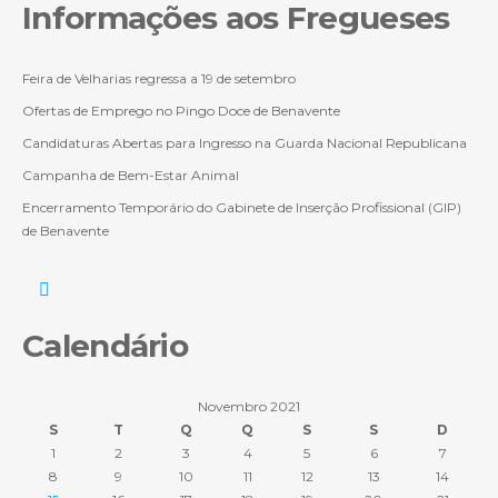
Informações aos Fregueses
Feira de Velharias regressa a 19 de setembro
Ofertas de Emprego no Pingo Doce de Benavente
Candidaturas Abertas para Ingresso na Guarda Nacional Republicana
Campanha de Bem-Estar Animal
Encerramento Temporário do Gabinete de Inserção Profissional (GIP)
de Benavente
Calendário
Novembro 2021
S
T
Q
Q
S
S
D
1
2
3
4
5
6
7
8
9
10
11
12
13
14