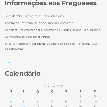
Informações aos Fregueses
Feira de Velharias regressa a 19 de setembro
Ofertas de Emprego no Pingo Doce de Benavente
Candidaturas Abertas para Ingresso na Guarda Nacional Republicana
Campanha de Bem-Estar Animal
Encerramento Temporário do Gabinete de Inserção Profissional (GIP)
de Benavente
Calendário
Outubro 2021
S
T
Q
Q
S
S
D
1
2
3
4
5
6
7
8
9
10
11
12
13
14
15
16
17