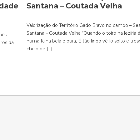
idade
Santana – Coutada Velha
Valorização do Território Gado Bravo no campo – Se
Santana – Coutada Velha “Quando o toiro na lezíria 
Inês
numa faina bela e pura, É tão lindo vê-lo solto e tr
oros da
cheio de […]
s