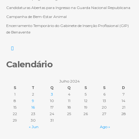
Candidaturas Abertas para Ingresso na Guarda Nacional Republicana
Campanha de Bem-Estar Animal
Encerramento Temporário do Gabinete de Inserção Profissional (GIP)
de Benavente
Calendário
Julho 2024
S
T
Q
Q
S
S
D
1
2
3
4
5
6
7
8
9
10
11
12
13
14
15
16
17
18
19
20
21
22
23
24
25
26
27
28
29
30
31
« Jun
Ago »