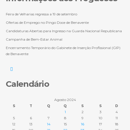
Feira de Velharias regressa a 19 de setembro
Ofertas de Emprego no Pingo Doce de Benavente
Candidaturas Abertas para Ingresso na Guarda Nacional Republicana
Campanha de Bem-Estar Animal
Encerramento Temporário do Gabinete de Inserção Profissional (GIP)
de Benavente
Calendário
Agosto 2024
S
T
Q
Q
S
S
D
1
2
3
4
5
6
7
8
9
10
11
12
13
14
15
16
17
18