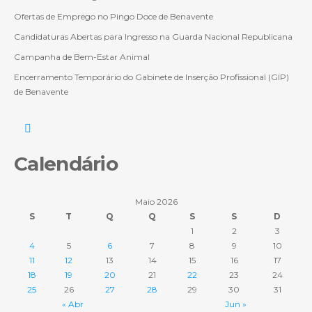
Ofertas de Emprego no Pingo Doce de Benavente
Candidaturas Abertas para Ingresso na Guarda Nacional Republicana
Campanha de Bem-Estar Animal
Encerramento Temporário do Gabinete de Inserção Profissional (GIP)
de Benavente
Calendário
Maio 2026
S
T
Q
Q
S
S
D
1
2
3
4
5
6
7
8
9
10
11
12
13
14
15
16
17
18
19
20
21
22
23
24
25
26
27
28
29
30
31
« Abr
Jun »