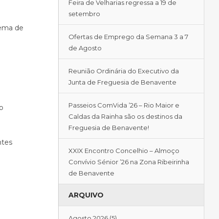
Feira de Velharias regressa a 19 de
setembro
tema de
Ofertas de Emprego da Semana 3 a 7
de Agosto
Reunião Ordinária do Executivo da
Junta de Freguesia de Benavente
Passeios ComVida ’26 – Rio Maior e
o
Caldas da Rainha são os destinos da
Freguesia de Benavente!
ntes
XXIX Encontro Concelhio – Almoço
Convívio Sénior ’26 na Zona Ribeirinha
de Benavente
ARQUIVO
Agosto 2026
(5)