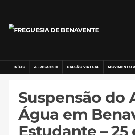
INÍCIO
A FREGUESIA
BALCÃO VIRTUAL
MOVIMENTO A
Suspensão do 
Água em Benav
Estudante – 25