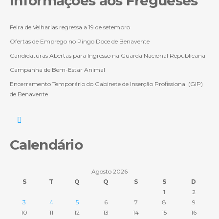
Informações aos Fregueses
Feira de Velharias regressa a 19 de setembro
Ofertas de Emprego no Pingo Doce de Benavente
Candidaturas Abertas para Ingresso na Guarda Nacional Republicana
Campanha de Bem-Estar Animal
Encerramento Temporário do Gabinete de Inserção Profissional (GIP)
de Benavente
Calendário
Agosto 2026
S
T
Q
Q
S
S
D
1
2
3
4
5
6
7
8
9
10
11
12
13
14
15
16