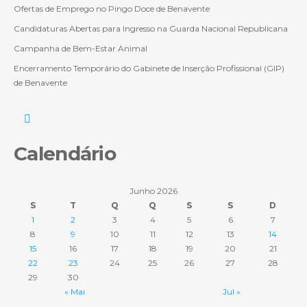
Ofertas de Emprego no Pingo Doce de Benavente
Candidaturas Abertas para Ingresso na Guarda Nacional Republicana
Campanha de Bem-Estar Animal
Encerramento Temporário do Gabinete de Inserção Profissional (GIP)
de Benavente
Calendário
Junho 2026
S
T
Q
Q
S
S
D
1
2
3
4
5
6
7
8
9
10
11
12
13
14
15
16
17
18
19
20
21
22
23
24
25
26
27
28
29
30
« Mai
Jul »