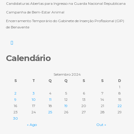
Candidaturas Abertas para Ingresso na Guarda Nacional Republicana
Campanha de Bem-Estar Animal
Encerramento Temporário do Gabinete de Inserção Profissional (GIP)
de Benavente
Calendário
Setembro 2024
S
T
Q
Q
S
S
D
1
2
3
4
5
6
7
8
9
10
11
12
13
14
15
16
17
18
19
20
21
22
23
24
25
26
27
28
29
30
« Ago
Out »