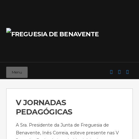
Menu
V JORNADAS
PEDAGÓGICAS
A Sra. Presidente da Junta de Freguesia de
Benavente, Inês Correia, esteve presente nas V