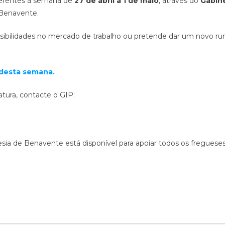
ferentes à semana de
27 de abril a 1 de maio
, através do
Gabin
 Benavente.
sibilidades no mercado de trabalho ou pretende dar um novo r
 desta semana.
tura, contacte o GIP:
sia de Benavente está disponível para apoiar todos os freguese