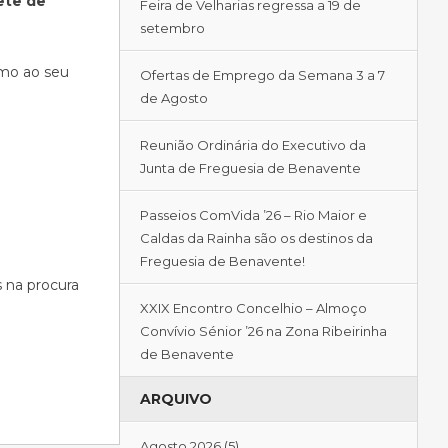
ete de
Feira de Velharias regressa a 19 de
setembro
umo ao seu
Ofertas de Emprego da Semana 3 a 7
de Agosto
Reunião Ordinária do Executivo da
Junta de Freguesia de Benavente
Passeios ComVida ’26 – Rio Maior e
Caldas da Rainha são os destinos da
Freguesia de Benavente!
s na procura
XXIX Encontro Concelhio – Almoço
Convívio Sénior ’26 na Zona Ribeirinha
de Benavente
ARQUIVO
Agosto 2026
(5)