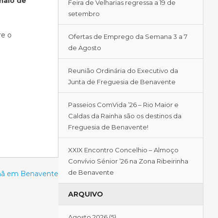
maio de
Feira de Velharias regressa a 19 de
setembro
re o
Ofertas de Emprego da Semana 3 a 7
de Agosto
Reunião Ordinária do Executivo da
Junta de Freguesia de Benavente
Passeios ComVida ’26 – Rio Maior e
Caldas da Rainha são os destinos da
Freguesia de Benavente!
XXIX Encontro Concelhio – Almoço
Convívio Sénior ’26 na Zona Ribeirinha
de Benavente
nhã em Benavente
ARQUIVO
Agosto 2026
(5)