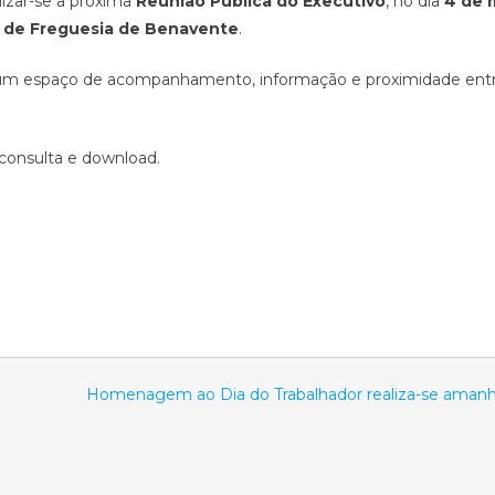
lizar-se a próxima
Reunião Pública do Executivo
, no dia
4 de 
ta de Freguesia de Benavente
.
e um espaço de acompanhamento, informação e proximidade ent
 consulta e download.
Homenagem ao Dia do Trabalhador realiza-se ama