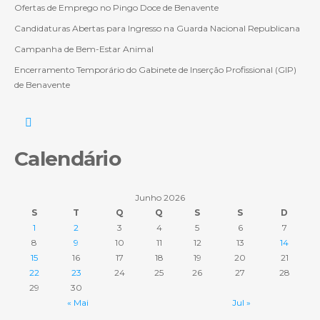
Ofertas de Emprego no Pingo Doce de Benavente
Candidaturas Abertas para Ingresso na Guarda Nacional Republicana
Campanha de Bem-Estar Animal
Encerramento Temporário do Gabinete de Inserção Profissional (GIP)
de Benavente
Calendário
Junho 2026
S
T
Q
Q
S
S
D
1
2
3
4
5
6
7
8
9
10
11
12
13
14
15
16
17
18
19
20
21
22
23
24
25
26
27
28
29
30
« Mai
Jul »